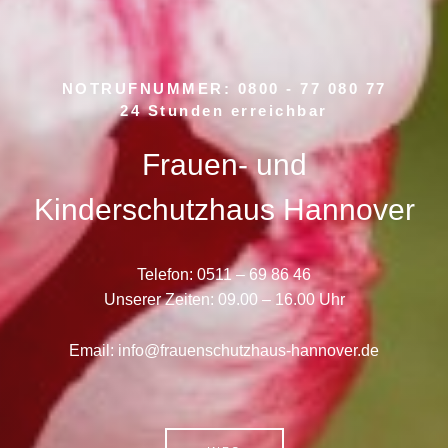
NOTRUFNUMMER: 0800 - 77 080 77
24 Stunden erreichbar
Frauen- und
Kinderschutzhaus Hannover
Telefon: 0511 – 69 86 46
Unserer Zeiten: 09.00 – 16.00 Uhr
Email: info@frauenschutzhaus-hannover.de